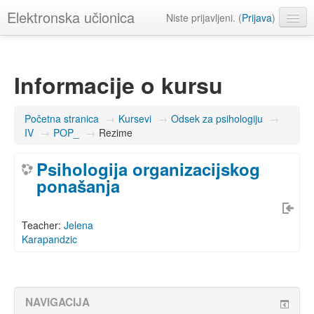
Elektronska učionica
Niste prijavljeni. (
Prijava
)
Srpski ‎(sr_lt)‎
Informacije o kursu
Početna stranica
→
Kursevi
→
Odsek za psihologiju
→
IV
→
POP_
→
Rezime
Psihologija organizacijskog
ponašanja
Teacher:
Jelena
Karapandzic
NAVIGACIJA