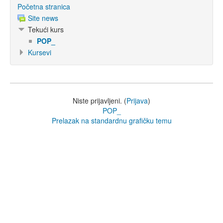
Početna stranica
Site news
Tekući kurs
POP_
Kursevi
Niste prijavljeni. (
Prijava
)
POP_
Prelazak na standardnu grafičku temu