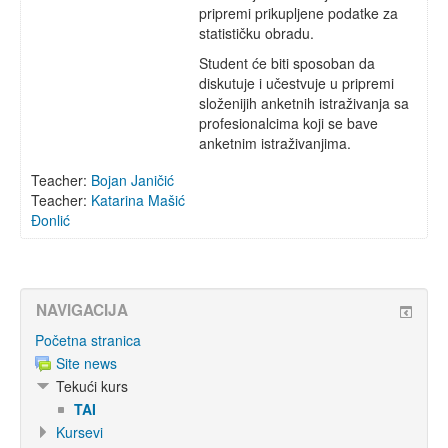
pripremi prikupljene podatke za
statističku obradu.
Student će biti sposoban da
diskutuje i učestvuje u pripremi
složenijih anketnih istraživanja sa
profesionalcima koji se bave
anketnim istraživanjima.
Teacher:
Bojan Janičić
Teacher:
Katarina Mašić
Đonlić
NAVIGACIJA
Početna stranica
Site news
Tekući kurs
TAI
Kursevi