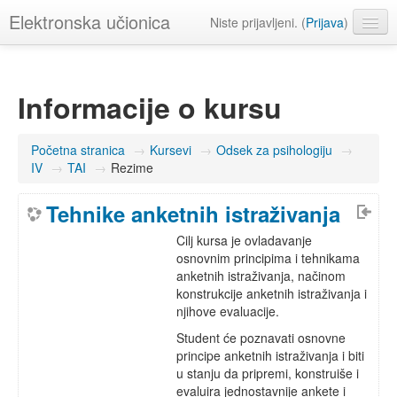
Elektronska učionica
Niste prijavljeni. (
Prijava
)
Srpski ‎(sr_lt)‎
Informacije o kursu
Početna stranica
→
Kursevi
→
Odsek za psihologiju
→
IV
→
TAI
→
Rezime
Tehnike anketnih istraživanja
Cilj kursa je ovladavanje
osnovnim principima i tehnikama
anketnih istraživanja, načinom
konstrukcije anketnih istraživanja i
njihove evaluacije.
Student će poznavati osnovne
principe anketnih istraživanja i biti
u stanju da pripremi, konstruiše i
evaluira jednostavnije ankete i