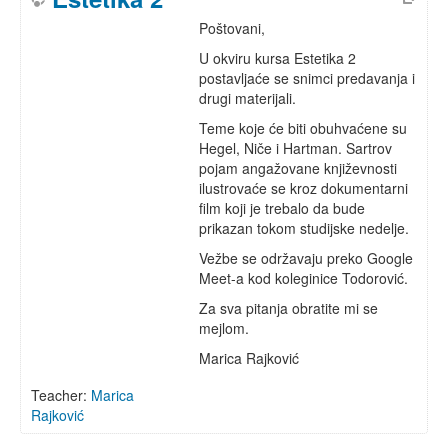
Poštovani,
U okviru kursa Estetika 2
postavljaće se snimci predavanja i
drugi materijali.
Teme koje će biti obuhvaćene su
Hegel, Niče i Hartman. Sartrov
pojam angažovane književnosti
ilustrovaće se kroz dokumentarni
film koji je trebalo da bude
prikazan tokom studijske nedelje.
Vežbe se održavaju preko Google
Meet-a kod koleginice Todorović.
Za sva pitanja obratite mi se
mejlom.
Marica Rajković
Teacher:
Marica
Rajković