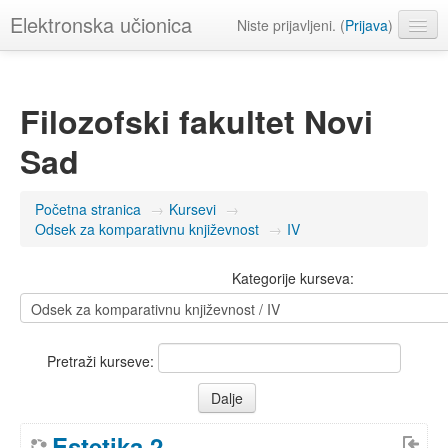
Elektronska učionica
Niste prijavljeni. (
Prijava
)
Srpski ‎(sr_lt)‎
Filozofski fakultet Novi
Sad
Početna stranica
→
Kursevi
→
Odsek za komparativnu književnost
→
IV
Kategorije kurseva:
Pretraži kurseve:
Estetika 2