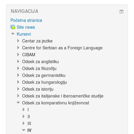
NAVIGACIJA
Početna stranica
Site news
Kursevi
Centar za jezike
Centre for Serbian as a Foreign Language
CIBAM
Odsek za anglistiku
Odsek za filozofiju
Odsek za germanistiku
Odsek za hungarologiju
Odsek za istoriju
Odsek za italijanske i iberoameričke studije
Odsek za komparativnu književnost
I
II
III
IV