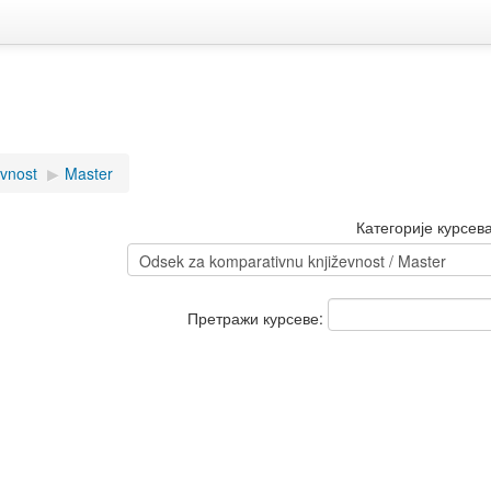
evnost
▶︎
Master
Категорије курсева
Претражи курсеве: