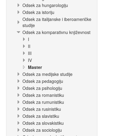
Odsek za hungarologiju
Odsek za istoriju
Odsek za italijanske i iberoameričke
studije
Odsek za komparativnu književnost
I
II
III
IV
Master
Odsek za medijske studije
Odsek za pedagogiju
Odsek za psihologiju
Odsek za romanistiku
Odsek za rumunistiku
Odsek za rusinistiku
Odsek za slavistiku
Odsek za slovakistiku
Odsek za sociologiju