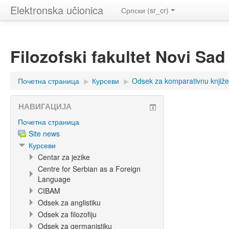
Elektronska učionica
Српски ‎(sr_cr)‎
Filozofski fakultet Novi Sad
Почетна страница
▶︎
Курсеви
▶︎
Odsek za komparativnu knjiž
НАВИГАЦИЈА
Почетна страница
Site news
Курсеви
Centar za jezike
Centre for Serbian as a Foreign
Language
CIBAM
Odsek za anglistiku
Odsek za filozofiju
Odsek za germanistiku