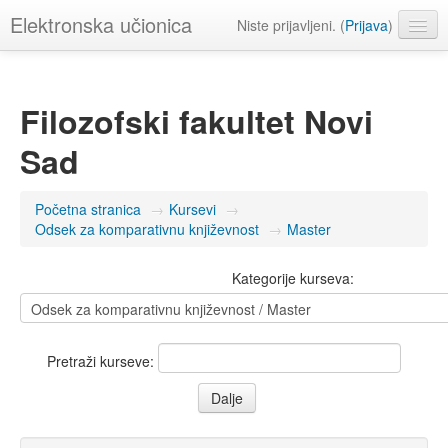
Elektronska učionica
Niste prijavljeni. (
Prijava
)
Srpski ‎(sr_lt)‎
Filozofski fakultet Novi
Sad
Početna stranica
→
Kursevi
→
Odsek za komparativnu književnost
→
Master
Kategorije kurseva:
Pretraži kurseve: