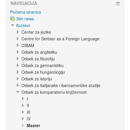
NAVIGACIJA
Početna stranica
Site news
Kursevi
Centar za jezike
Centre for Serbian as a Foreign Language
CIBAM
Odsek za anglistiku
Odsek za filozofiju
Odsek za germanistiku
Odsek za hungarologiju
Odsek za istoriju
Odsek za italijanske i iberoameričke studije
Odsek za komparativnu književnost
I
II
III
IV
Master