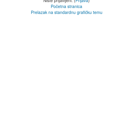
Niste prijavljeni. (
Prijava
)
Početna stranica
Prelazak na standardnu grafičku temu