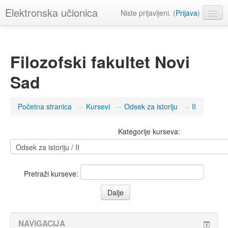
Elektronska učionica
Niste prijavljeni. (
Prijava
)
Srpski ‎(sr_lt)‎
Filozofski fakultet Novi
Sad
Početna stranica
→
Kursevi
→
Odsek za istoriju
→
II
Kategorije kurseva:
Pretraži kurseve:
NAVIGACIJA