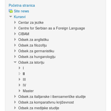
Početna stranica
Site news
Kursevi
Centar za jezike
Centre for Serbian as a Foreign Language
CIBAM
Odsek za anglistiku
Odsek za filozofiju
Odsek za germanistiku
Odsek za hungarologiju
Odsek za istoriju
I
II
III
IV
Master
Odsek za italijanske i iberoameričke studije
Odsek za komparativnu književnost
Odsek za medijske studije