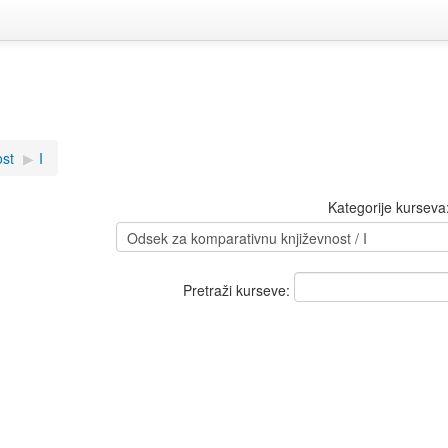
ost
▶︎
I
Kategorije kurseva
Pretraži kurseve: