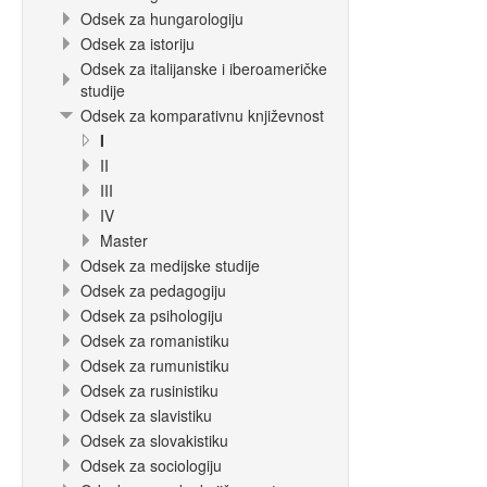
Odsek za hungarologiju
Odsek za istoriju
Odsek za italijanske i iberoameričke
studije
Odsek za komparativnu književnost
I
II
III
IV
Master
Odsek za medijske studije
Odsek za pedagogiju
Odsek za psihologiju
Odsek za romanistiku
Odsek za rumunistiku
Odsek za rusinistiku
Odsek za slavistiku
Odsek za slovakistiku
Odsek za sociologiju