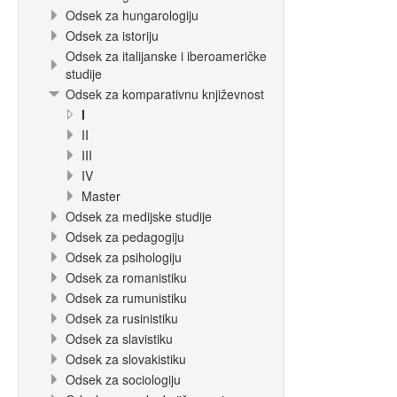
Odsek za hungarologiju
Odsek za istoriju
Odsek za italijanske i iberoameričke
studije
Odsek za komparativnu književnost
I
II
III
IV
Master
Odsek za medijske studije
Odsek za pedagogiju
Odsek za psihologiju
Odsek za romanistiku
Odsek za rumunistiku
Odsek za rusinistiku
Odsek za slavistiku
Odsek za slovakistiku
Odsek za sociologiju