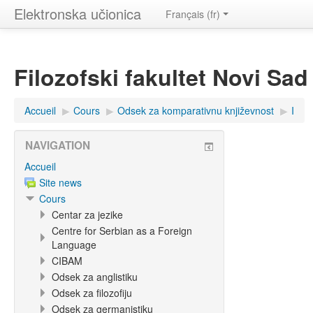
Elektronska učionica
Français ‎(fr)‎
Filozofski fakultet Novi Sad
Accueil
▶︎
Cours
▶︎
Odsek za komparativnu književnost
▶︎
I
NAVIGATION
Accueil
Site news
Cours
Centar za jezike
Centre for Serbian as a Foreign
Language
CIBAM
Odsek za anglistiku
Odsek za filozofiju
Odsek za germanistiku