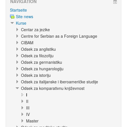
NAVIGATION
Startseite
Site news
Kurse
Centar za jezike
Centre for Serbian as a Foreign Language
CIBAM
Odsek za anglistiku
Odsek za filozofiju
Odsek za germanistiku
Odsek za hungarologiju
Odsek za istoriju
Odsek za italijanske i iberoameričke studije
Odsek za komparativnu književnost
I
II
III
IV
Master