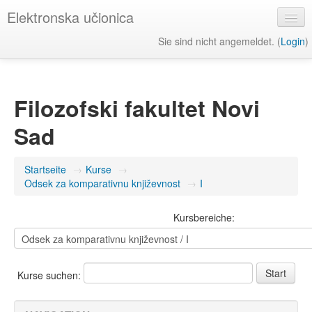
Elektronska učionica
Sie sind nicht angemeldet. (
Login
)
Deutsch ‎(de)‎
Filozofski fakultet Novi
Sad
Startseite
→
Kurse
→
Odsek za komparativnu književnost
→
I
Kursbereiche:
Kurse suchen: