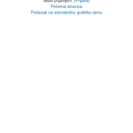
Niste prijavljeni. (
Prijava
)
Početna stranica
Prelazak na standardnu grafičku temu