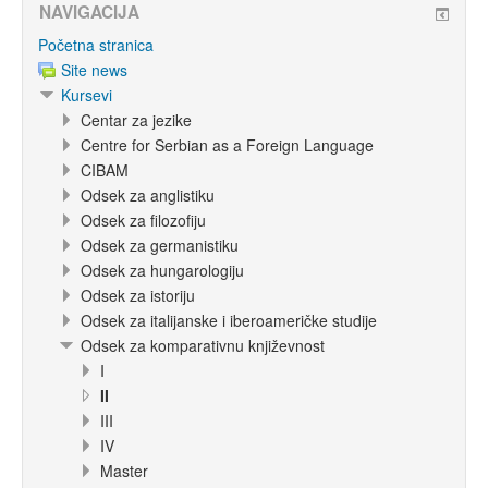
NAVIGACIJA
Početna stranica
Site news
Kursevi
Centar za jezike
Centre for Serbian as a Foreign Language
CIBAM
Odsek za anglistiku
Odsek za filozofiju
Odsek za germanistiku
Odsek za hungarologiju
Odsek za istoriju
Odsek za italijanske i iberoameričke studije
Odsek za komparativnu književnost
I
II
III
IV
Master