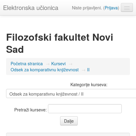
Elektronska učionica
Niste prijavljeni. (
Prijava
)
Srpski ‎(sr_lt)‎
Filozofski fakultet Novi
Sad
Početna stranica
→
Kursevi
→
Odsek za komparativnu književnost
→
II
Kategorije kurseva:
Pretraži kurseve: