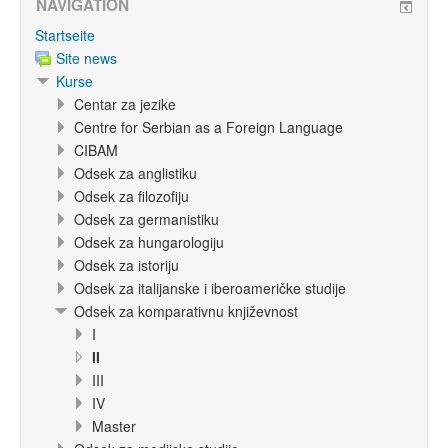
NAVIGATION
Startseite
Site news
Kurse
Centar za jezike
Centre for Serbian as a Foreign Language
CIBAM
Odsek za anglistiku
Odsek za filozofiju
Odsek za germanistiku
Odsek za hungarologiju
Odsek za istoriju
Odsek za italijanske i iberoameričke studije
Odsek za komparativnu književnost
I
II
III
IV
Master