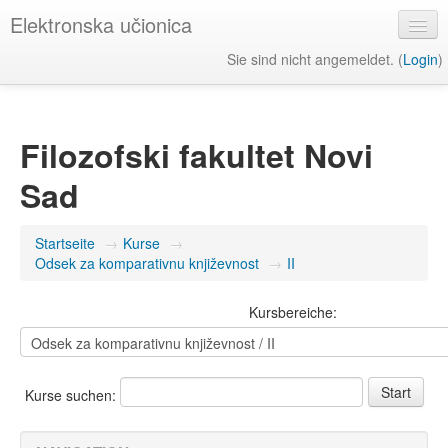
Elektronska učionica
Sie sind nicht angemeldet. (
Login
)
Deutsch ‎(de)‎
Filozofski fakultet Novi
Sad
Startseite
→
Kurse
→
Odsek za komparativnu književnost
→
II
Kursbereiche:
Kurse suchen: