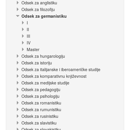
Odsek za anglistiku
Odsek za filozofiju
Odsek za germanistiku
I
II
III
IV
Master
Odsek za hungarologiju
Odsek za istoriju
Odsek za italijanske i iberoameričke studije
Odsek za komparativnu književnost
Odsek za medijske studije
Odsek za pedagogiju
Odsek za psihologiju
Odsek za romanistiku
Odsek za rumunistiku
Odsek za rusinistiku
Odsek za slavistiku
Odsek za slovakistiku