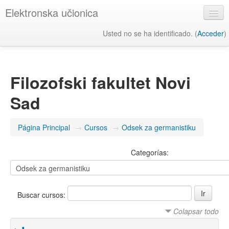
Elektronska učionica
Usted no se ha identificado. (
Acceder
)
Español - Internacional ‎(es)‎
Filozofski fakultet Novi
Sad
Página Principal
→
Cursos
→
Odsek za germanistiku
Categorías:
Buscar cursos:
Colapsar todo