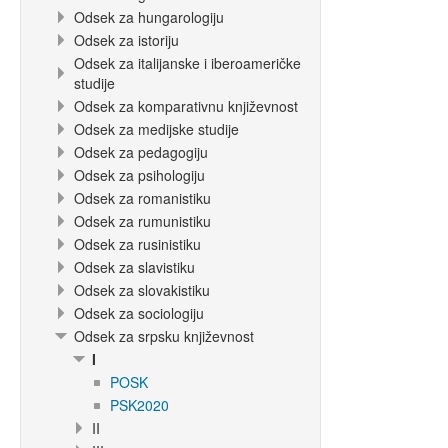
Odsek za hungarologiju
Odsek za istoriju
Odsek za italijanske i iberoameričke
studije
Odsek za komparativnu književnost
Odsek za medijske studije
Odsek za pedagogiju
Odsek za psihologiju
Odsek za romanistiku
Odsek za rumunistiku
Odsek za rusinistiku
Odsek za slavistiku
Odsek za slovakistiku
Odsek za sociologiju
Odsek za srpsku književnost
I
POSK
PSK2020
II