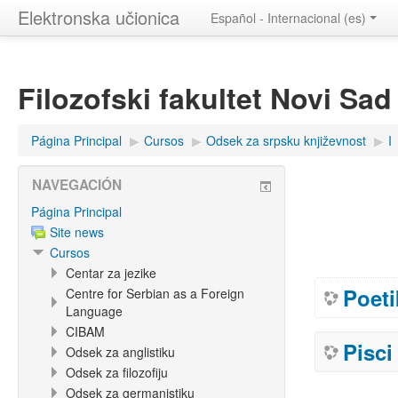
Elektronska učionica
Español - Internacional ‎(es)‎
Filozofski fakultet Novi Sad
Página Principal
▶︎
Cursos
▶︎
Odsek za srpsku književnost
▶︎
I
NAVEGACIÓN
Página Principal
Site news
Cursos
Centar za jezike
Poeti
Centre for Serbian as a Foreign
Language
CIBAM
Pisci
Odsek za anglistiku
Odsek za filozofiju
Odsek za germanistiku